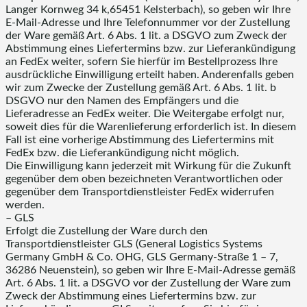
Langer Kornweg 34 k,65451 Kelsterbach), so geben wir Ihre
E-Mail-Adresse und Ihre Telefonnummer vor der Zustellung
der Ware gemäß Art. 6 Abs. 1 lit. a DSGVO zum Zweck der
Abstimmung eines Liefertermins bzw. zur Lieferankündigung
an FedEx weiter, sofern Sie hierfür im Bestellprozess Ihre
ausdrückliche Einwilligung erteilt haben. Anderenfalls geben
wir zum Zwecke der Zustellung gemäß Art. 6 Abs. 1 lit. b
DSGVO nur den Namen des Empfängers und die
Lieferadresse an FedEx weiter. Die Weitergabe erfolgt nur,
soweit dies für die Warenlieferung erforderlich ist. In diesem
Fall ist eine vorherige Abstimmung des Liefertermins mit
FedEx bzw. die Lieferankündigung nicht möglich.
Die Einwilligung kann jederzeit mit Wirkung für die Zukunft
gegenüber dem oben bezeichneten Verantwortlichen oder
gegenüber dem Transportdienstleister FedEx widerrufen
werden.
– GLS
Erfolgt die Zustellung der Ware durch den
Transportdienstleister GLS (General Logistics Systems
Germany GmbH & Co. OHG, GLS Germany-Straße 1 – 7,
36286 Neuenstein), so geben wir Ihre E-Mail-Adresse gemäß
Art. 6 Abs. 1 lit. a DSGVO vor der Zustellung der Ware zum
Zweck der Abstimmung eines Liefertermins bzw. zur