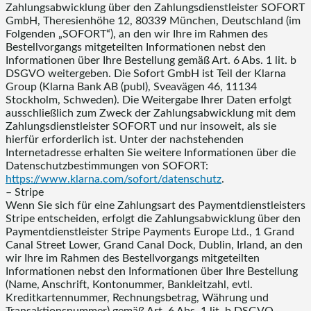
Zahlungsabwicklung über den Zahlungsdienstleister SOFORT
GmbH, Theresienhöhe 12, 80339 München, Deutschland (im
Folgenden „SOFORT“), an den wir Ihre im Rahmen des
Bestellvorgangs mitgeteilten Informationen nebst den
Informationen über Ihre Bestellung gemäß Art. 6 Abs. 1 lit. b
DSGVO weitergeben. Die Sofort GmbH ist Teil der Klarna
Group (Klarna Bank AB (publ), Sveavägen 46, 11134
Stockholm, Schweden). Die Weitergabe Ihrer Daten erfolgt
ausschließlich zum Zweck der Zahlungsabwicklung mit dem
Zahlungsdienstleister SOFORT und nur insoweit, als sie
hierfür erforderlich ist. Unter der nachstehenden
Internetadresse erhalten Sie weitere Informationen über die
Datenschutzbestimmungen von SOFORT:
https://www.klarna.com
/sofort
/datenschutz
.
– Stripe
Wenn Sie sich für eine Zahlungsart des Paymentdienstleisters
Stripe entscheiden, erfolgt die Zahlungsabwicklung über den
Paymentdienstleister Stripe Payments Europe Ltd., 1 Grand
Canal Street Lower, Grand Canal Dock, Dublin, Irland, an den
wir Ihre im Rahmen des Bestellvorgangs mitgeteilten
Informationen nebst den Informationen über Ihre Bestellung
(Name, Anschrift, Kontonummer, Bankleitzahl, evtl.
Kreditkartennummer, Rechnungsbetrag, Währung und
Transaktionsnummer) gemäß Art. 6 Abs. 1 lit. b DSGVO