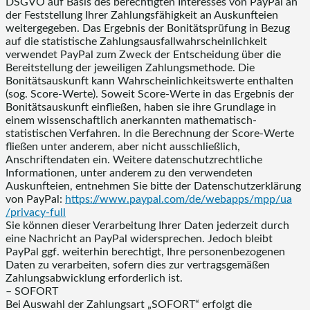
DSGVO auf Basis des berechtigten Interesses von PayPal an
der Feststellung Ihrer Zahlungsfähigkeit an Auskunfteien
weitergegeben. Das Ergebnis der Bonitätsprüfung in Bezug
auf die statistische Zahlungsausfallwahrscheinlichkeit
verwendet PayPal zum Zweck der Entscheidung über die
Bereitstellung der jeweiligen Zahlungsmethode. Die
Bonitätsauskunft kann Wahrscheinlichkeitswerte enthalten
(sog. Score-Werte). Soweit Score-Werte in das Ergebnis der
Bonitätsauskunft einfließen, haben sie ihre Grundlage in
einem wissenschaftlich anerkannten mathematisch-
statistischen Verfahren. In die Berechnung der Score-Werte
fließen unter anderem, aber nicht ausschließlich,
Anschriftendaten ein. Weitere datenschutzrechtliche
Informationen, unter anderem zu den verwendeten
Auskunfteien, entnehmen Sie bitte der Datenschutzerklärung
von PayPal:
https://www.paypal.com
/de
/webapps
/mpp
/ua
/privacy-full
Sie können dieser Verarbeitung Ihrer Daten jederzeit durch
eine Nachricht an PayPal widersprechen. Jedoch bleibt
PayPal ggf. weiterhin berechtigt, Ihre personenbezogenen
Daten zu verarbeiten, sofern dies zur vertragsgemäßen
Zahlungsabwicklung erforderlich ist.
– SOFORT
Bei Auswahl der Zahlungsart „SOFORT“ erfolgt die