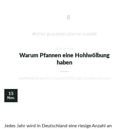
Skip
to
content
Archiv:
gusseisen pfanne wackelt
Allgemeines
Warum Pfannen eine Hohlwölbung
haben
Veröffentlicht am
15. November 2017
von
Christian Ehrmann
15
Nov.
Jedes Jahr wird in Deutschland eine riesige Anzahl an