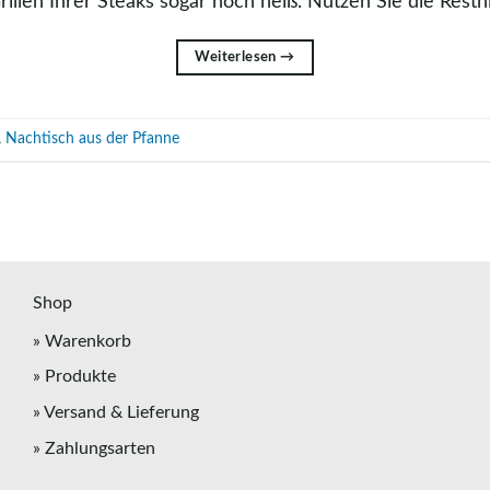
rillen Ihrer Steaks sogar noch heiß. Nutzen Sie die Resth
Weiterlesen
→
,
Nachtisch aus der Pfanne
Shop
» Warenkorb
» Produkte
» Versand & Lieferung
» Zahlungsarten