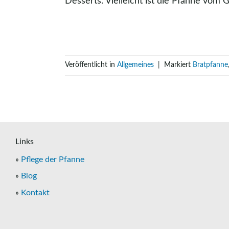
Desserts. Vielleicht ist die Pfanne vom G
Veröffentlicht in
Allgemeines
|
Markiert
Bratpfanne
Links
»
Pflege der Pfanne
»
Blog
»
Kontakt