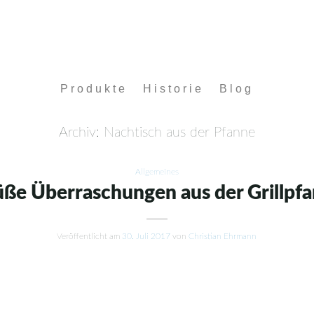
Produkte
Historie
Blog
Archiv:
Nachtisch aus der Pfanne
Allgemeines
üße Überraschungen aus der Grillpf
Veröffentlicht am
30. Juli 2017
von
Christian Ehrmann