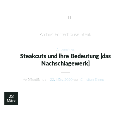
Skip
to
content
Archiv:
Porterhouse Steak
Allgemeines
Steakcuts und ihre Bedeutung [das
Nachschlagewerk]
Veröffentlicht am
22. März 2020
von
Christian Ehrmann
22
März