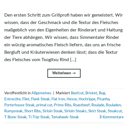
Den ersten Schritt zum Grillprofi haben wir gemeistert. Wir
wissen, dass der Geschmack und die Textur des Fleisches
maßgeblich von den Eigenheiten der Rinderart und Haltung
der Tiere abhängen. Wir wissen, dass Simmentaler Rinder
ein würzig-aromatisches Fleisch liefern, das uns an frische
Bergluft und Kräuterwiesen denken lässt; dass die Textur
des Fleisches vom Txogitxu Rind […]
Weiterlesen
→
Veröffentlicht in
Allgemeines
|
Markiert
Beefcut
,
Brisket
,
Bug
,
Entrecôte
,
Filet
,
Flank Steak
,
Flat Iron
,
Hesse
,
Hochrippe
,
Picanha
,
Porterhouse Steak
,
primal cut
,
Prime Ribs
,
Roastbeef
,
Roulade
,
Rouladen
,
Rumpsteak
,
Short Ribs
,
Sirloin Steak
,
Sirloin-Steaks
,
Skirt Steak
,
Steakcut
,
T-Bone-Steak
,
Ti-Trip-Steak
,
Tomahawk-Steak
3
Kommentare