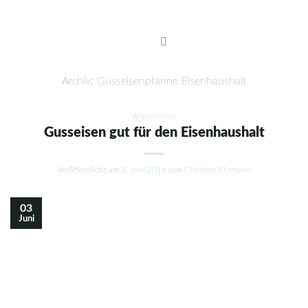
Skip
to
content
Archiv:
Gusseisenpfanne Eisenhaushalt
Allgemeines
Gusseisen gut für den Eisenhaushalt
Veröffentlicht am
3. Juni 2016
von
Christian Ehrmann
03
Juni