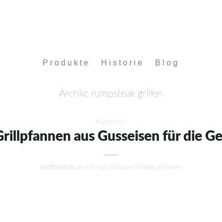
Produkte
Historie
Blog
Archiv:
rumpsteak grillen
Allgemeines
illpfannen aus Gusseisen für die G
Veröffentlicht am
19. Mai 2016
von
Christian Ehrmann