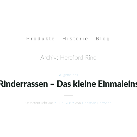
Produkte
Historie
Blog
Archiv:
Hereford Rind
Allgemeines
Rinderrassen – Das kleine Einmalein
Veröffentlicht am
2. Juni 2019
von
Christian Ehrmann