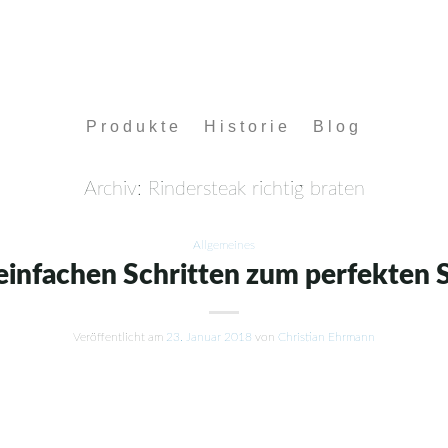
Produkte
Historie
Blog
Archiv:
Rindersteak richtig braten
Allgemeines
 einfachen Schritten zum perfekten 
Veröffentlicht am
23. Januar 2018
von
Christian Ehrmann