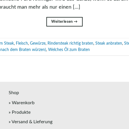
 braucht man mehr als nur einen […]
Weiterlesen
→
um Steak
,
Fleisch
,
Gewürze
,
Rindersteak richtig braten
,
Steak anbraten
,
St
r nach dem Braten würzen)
,
Welches Öl zum Braten
Shop
» Warenkorb
» Produkte
» Versand & Lieferung