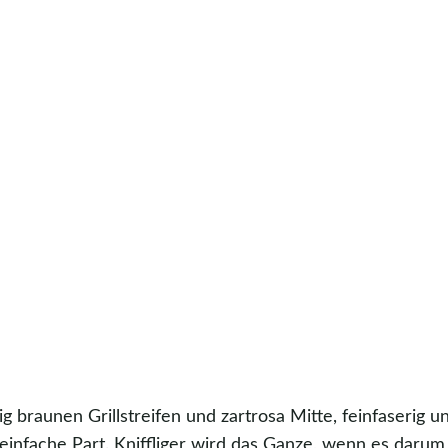
rig braunen Grillstreifen und zartrosa Mitte, feinfaserig u
infache Part. Kniffliger wird das Ganze, wenn es darum 