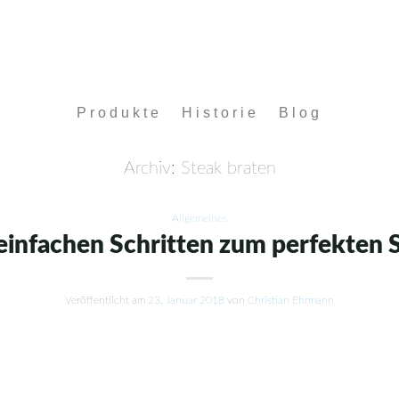
Produkte
Historie
Blog
Archiv:
Steak braten
Allgemeines
 einfachen Schritten zum perfekten 
Veröffentlicht am
23. Januar 2018
von
Christian Ehrmann