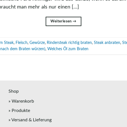
 braucht man mehr als nur einen […]
Weiterlesen
→
um Steak
,
Fleisch
,
Gewürze
,
Rindersteak richtig braten
,
Steak anbraten
,
St
r nach dem Braten würzen)
,
Welches Öl zum Braten
Shop
» Warenkorb
» Produkte
» Versand & Lieferung