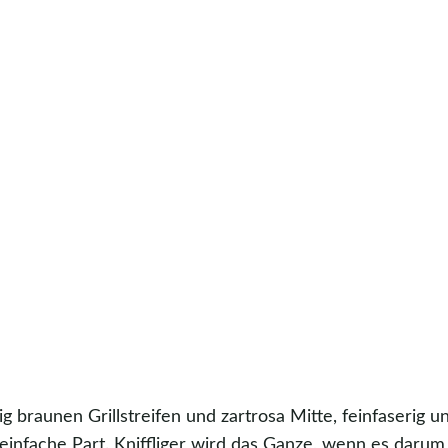
rig braunen Grillstreifen und zartrosa Mitte, feinfaserig u
infache Part. Kniffliger wird das Ganze, wenn es darum 