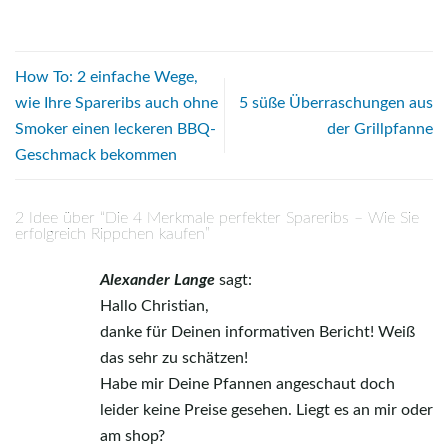
How To: 2 einfache Wege,
wie Ihre Spareribs auch ohne
5 süße Überraschungen aus
Smoker einen leckeren BBQ-
der Grillpfanne
Geschmack bekommen
2 Idee über “
Die 4 Merkmale perfekter Spareribs – Wie Sie
erfolgreich Rippchen kaufen
”
Alexander Lange
sagt:
Hallo Christian,
danke für Deinen informativen Bericht! Weiß
das sehr zu schätzen!
Habe mir Deine Pfannen angeschaut doch
leider keine Preise gesehen. Liegt es an mir oder
am shop?